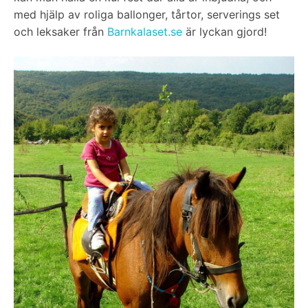
med hjälp av roliga ballonger, tårtor, serverings set
och leksaker från
Barnkalaset.se
är lyckan gjord!