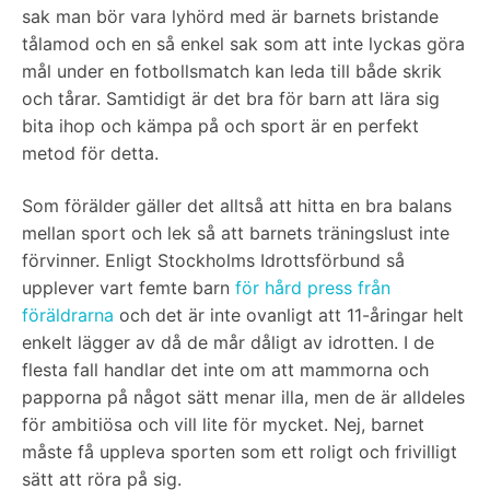
sak man bör vara lyhörd med är barnets bristande
tålamod och en så enkel sak som att inte lyckas göra
mål under en fotbollsmatch kan leda till både skrik
och tårar. Samtidigt är det bra för barn att lära sig
bita ihop och kämpa på och sport är en perfekt
metod för detta.
Som förälder gäller det alltså att hitta en bra balans
mellan sport och lek så att barnets träningslust inte
förvinner. Enligt Stockholms Idrottsförbund så
upplever vart femte barn
för hård press från
föräldrarna
och det är inte ovanligt att 11-åringar helt
enkelt lägger av då de mår dåligt av idrotten. I de
flesta fall handlar det inte om att mammorna och
papporna på något sätt menar illa, men de är alldeles
för ambitiösa och vill lite för mycket. Nej, barnet
måste få uppleva sporten som ett roligt och frivilligt
sätt att röra på sig.