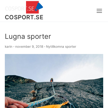
Skip
to
content
COSPORT.SE
Lugna sporter
karin
-
november 9, 2018
-
Nytillkomna sporter